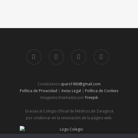
Contáctanos
spars1960@gmail.com
Política de Privacidad
|
Aviso Legal
|
Política de Cookies
Imagenes Diseñadas por
Freepik
Gracias al Colegio Oficial de Médicos de Zaragoza
por colaborar en la renovación de la página web.