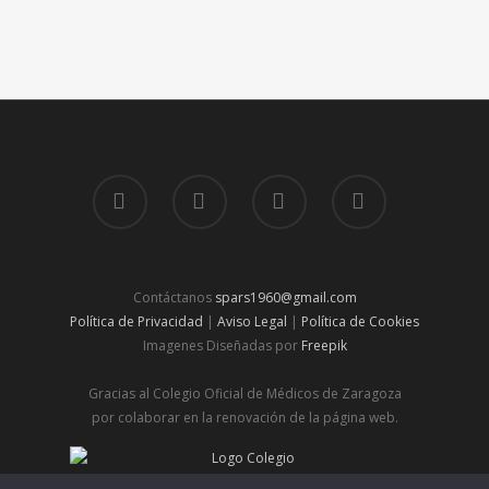
Contáctanos
spars1960@gmail.com
Política de Privacidad
|
Aviso Legal
|
Política de Cookies
Imagenes Diseñadas por
Freepik
Gracias al Colegio Oficial de Médicos de Zaragoza
por colaborar en la renovación de la página web.