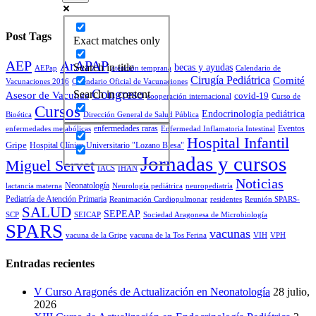
Post Tags
Exact matches only
AEP
ArAPAP
becas y ayudas
Search in title
AEPap
atención temprana
Calendario de
Cirugía Pediátrica
Comité
Vacunaciones 2016
Calendario Oficial de Vacunaciones
Congreso
Search in content
Asesor de Vacunas
covid-19
cooperación internacional
Curso de
Cursos
Endocrinología pediátrica
Bioética
Dirección General de Salud Pública
enfermedades raras
Eventos
enfermedades metabólicas
Enfermedad Inflamatoria Intestinal
Hospital Infantil
Gripe
Hospital Clínico Universitario "Lozano Blesa"
Jornadas y cursos
Miguel Servet
IACS
IHAN
Noticias
Neonatología
lactancia materna
Neurología pediátrica
neuropediatría
Pediatría de Atención Primaria
Reanimación Cardiopulmonar
residentes
Reunión SPARS-
SALUD
SEPEAP
SCP
SEICAP
Sociedad Aragonesa de Microbiología
SPARS
vacunas
vacuna de la Gripe
vacuna de la Tos Ferina
VIH
VPH
Entradas recientes
V Curso Aragonés de Actualización en Neonatología
28 julio,
2026